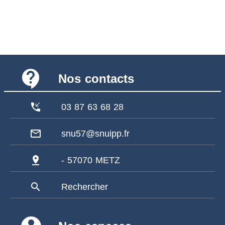
contact_support
Nos contacts
phone_callback
03 87 63 68 28
mail_outline
snu57@snuipp.fr
pin_drop
- 57070 METZ
search
Rechercher